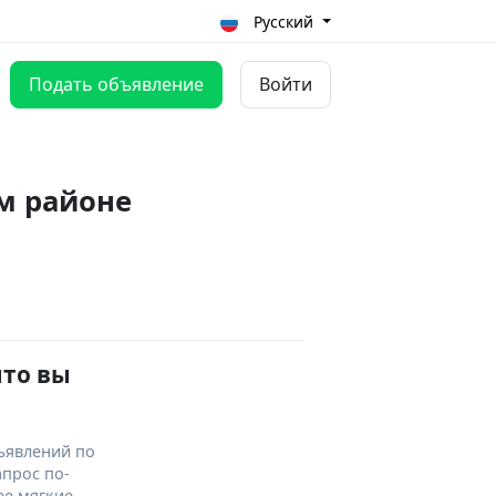
Русский
Подать объявление
Войти
м районе
что вы
ъявлений по
апрос по-
ее мягкие