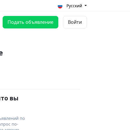
Русский
Подать объявление
Войти
е
что вы
ъявлений по
апрос по-
ее мягкие