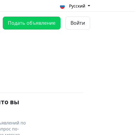
Русский
Подать объявление
Войти
что вы
ъявлений по
апрос по-
ее мягкие