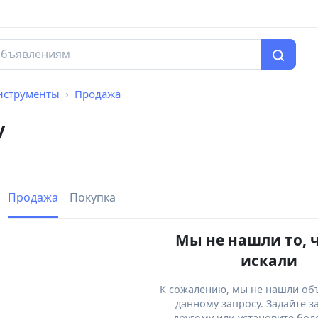
нструменты
Продажа
у
Продажа
Покупка
Мы не нашли то, 
искали
К сожалению, мы не нашли об
данному запросу. Задайте з
другому или установите бол