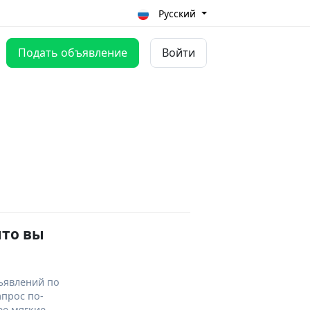
Русский
Подать объявление
Войти
что вы
ъявлений по
апрос по-
ее мягкие