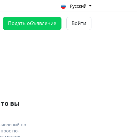
Русский
Подать объявление
Войти
что вы
ъявлений по
апрос по-
ее мягкие