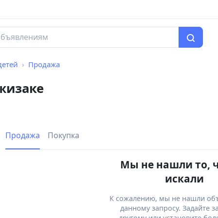
детей
Продажа
Джизаке
Продажа
Покупка
Мы не нашли то, 
искали
К сожалению, мы не нашли об
данному запросу. Задайте з
другому или установите бол