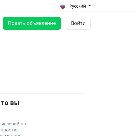
Русский
Подать объявление
Войти
что вы
ъявлений по
апрос по-
ее мягкие