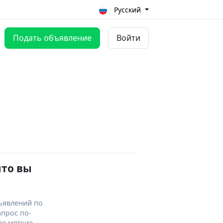
Русский
Подать объявление
Войти
что вы
ъявлений по
апрос по-
ее мягкие