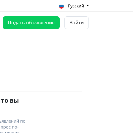
Русский
Подать объявление
Войти
что вы
ъявлений по
апрос по-
ее мягкие