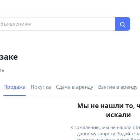
заке
ть
Продажа
Покупка
Сдача в аренду
Взятие в аренду
Мы не нашли то, 
искали
К сожалению, мы не нашли об
данному запросу. Задайте з
другому или установите бол