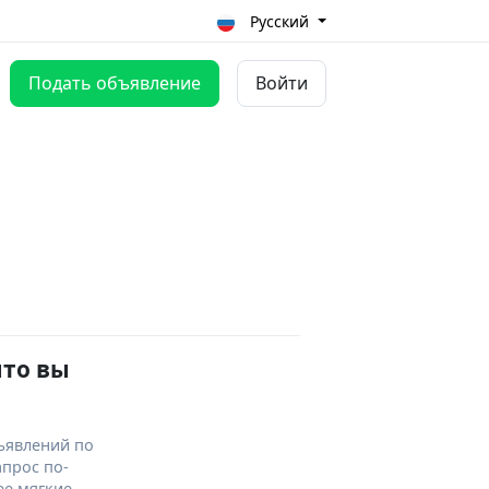
Русский
Подать объявление
Войти
что вы
ъявлений по
апрос по-
ее мягкие