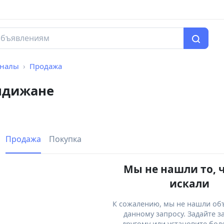
рналы
Продажа
ндижане
Продажа
Покупка
Мы не нашли то, 
искали
К сожалению, мы не нашли об
данному запросу. Задайте з
другому или установите бол