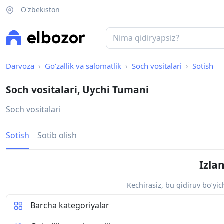
O'zbekiston
Darvoza
Go‘zallik va salomatlik
Soch vositalari
Sotish
Soch vositalari, Uychi Tumani
Soch vositalari
Sotish
Sotib olish
Izla
Kechirasiz, bu qidiruv bo‘yi
Barcha kategoriyalar