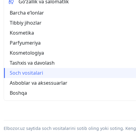
Go‘zallik va salomatlik
Barcha eʼlonlar
Tibbiy jihozlar
Kosmetika
Parfyumeriya
Kosmetologiya
Tashxis va davolash
Soch vositalari
Asboblar va aksessuarlar
Boshqa
Elbozor.uz saytida soch vositalarini sotib oling yoki soting. Ken