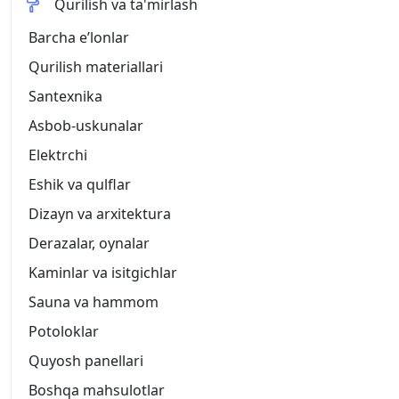
Qurilish va ta'mirlash
Barcha eʼlonlar
Qurilish materiallari
Santexnika
Asbob-uskunalar
Elektrchi
Eshik va qulflar
Dizayn va arxitektura
Derazalar, oynalar
Kaminlar va isitgichlar
Sauna va hammom
Potoloklar
Quyosh panellari
Boshqa mahsulotlar