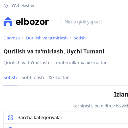
O'zbekiston
Darvoza
Qurilish va ta'mirlash
Sotish
Qurilish va ta'mirlash, Uychi Tumani
Qurilish va taʻmirlash — materiallar va xizmatlar
Sotish
Sotib olish
Xizmatlar
Izla
Kechirasiz, bu qidiruv bo‘yi
Barcha kategoriyalar