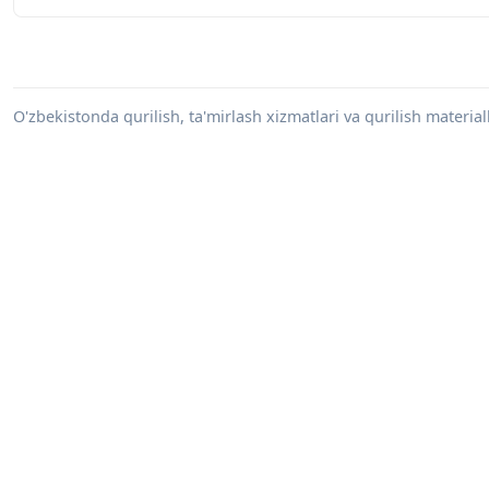
O'zbekistonda qurilish, ta'mirlash xizmatlari va qurilish materiall