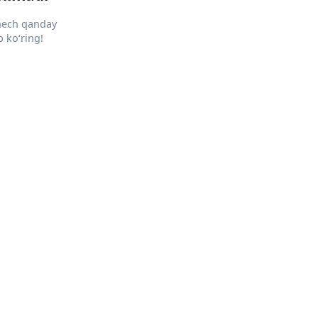
 hech qanday
 ko‘ring!