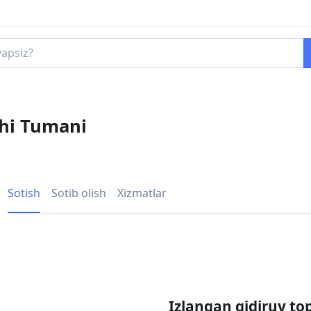
chi Tumani
Sotish
Sotib olish
Xizmatlar
Izlangan qidiruv to