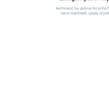
Kechirasiz, bu qidiruv bo‘yicha
narsa topilmadi. Qayta urunib