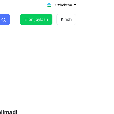
O‘zbekcha
Eʼlon joylash
Kirish
pilmadi