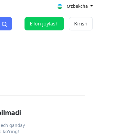
O‘zbekcha
Eʼlon joylash
Kirish
pilmadi
 hech qanday
 ko‘ring!