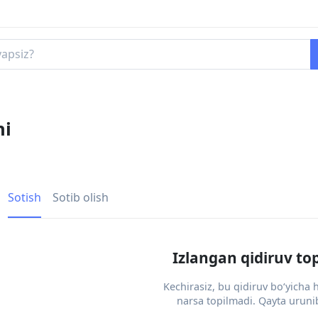
ni
Sotish
Sotib olish
Izlangan qidiruv to
Kechirasiz, bu qidiruv bo‘yicha
narsa topilmadi. Qayta urunib