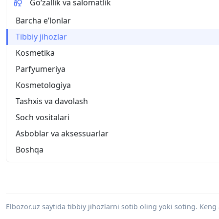
Go‘zallik va salomatlik
Barcha eʼlonlar
Tibbiy jihozlar
Kosmetika
Parfyumeriya
Kosmetologiya
Tashxis va davolash
Soch vositalari
Asboblar va aksessuarlar
Boshqa
Elbozor.uz saytida tibbiy jihozlarni sotib oling yoki soting. Keng