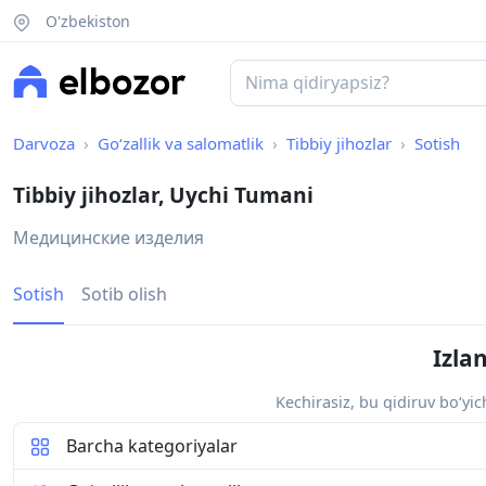
O'zbekiston
Darvoza
Go‘zallik va salomatlik
Tibbiy jihozlar
Sotish
Tibbiy jihozlar, Uychi Tumani
Медицинские изделия
Sotish
Sotib olish
Izla
Kechirasiz, bu qidiruv bo‘yi
Barcha kategoriyalar