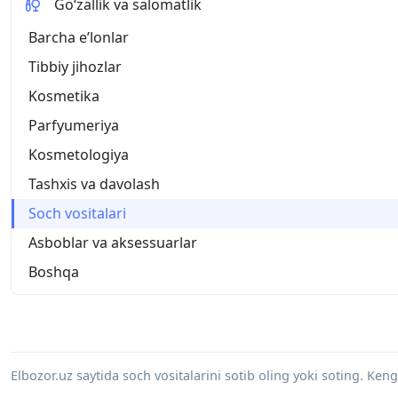
Go‘zallik va salomatlik
Barcha eʼlonlar
Tibbiy jihozlar
Kosmetika
Parfyumeriya
Kosmetologiya
Tashxis va davolash
Soch vositalari
Asboblar va aksessuarlar
Boshqa
Elbozor.uz saytida soch vositalarini sotib oling yoki soting. Ken