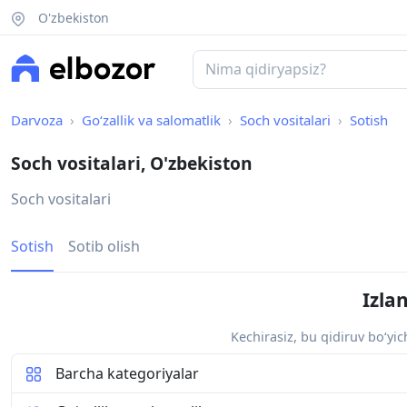
O'zbekiston
Darvoza
Go‘zallik va salomatlik
Soch vositalari
Sotish
Soch vositalari, O'zbekiston
Soch vositalari
Sotish
Sotib olish
Izla
Kechirasiz, bu qidiruv bo‘yi
Barcha kategoriyalar