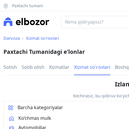
Paxtachi tumani
Darvoza
Xizmat so'rovlari
Paxtachi Tumanidagi e'lonlar
Sotish
Sotib olish
Xizmatlar
Xizmat so'rovlari
Boshq
Izla
Kechirasiz, bu qidiruv bo‘yi
Barcha kategoriyalar
Ko‘chmas mulk
Avtomobillar