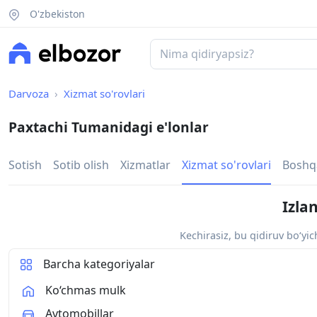
O'zbekiston
Darvoza
Xizmat so'rovlari
Paxtachi Tumanidagi e'lonlar
Sotish
Sotib olish
Xizmatlar
Xizmat so'rovlari
Boshq
Izla
Kechirasiz, bu qidiruv bo‘yi
Barcha kategoriyalar
Ko‘chmas mulk
Avtomobillar