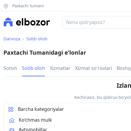
Paxtachi tumani
Darvoza
Sotib olish
Paxtachi Tumanidagi e'lonlar
Sotish
Sotib olish
Xizmatlar
Xizmat so'rovlari
Boshq
Izla
Kechirasiz, bu qidiruv bo‘yi
Barcha kategoriyalar
Ko‘chmas mulk
Avtomobillar