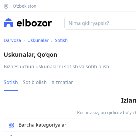
O'zbekiston
Darvoza
Uskunalar
Sotish
Uskunalar, Qo’qon
Biznes uchun uskunalarni sotish va sotib olish
Sotish
Sotib olish
Xizmatlar
Izla
Kechirasiz, bu qidiruv bo‘yi
Barcha kategoriyalar