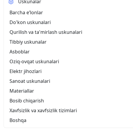
Uskunalar
Barcha eʼlonlar
Do'kon uskunalari
Qurilish va ta'mirlash uskunalari
Tibbiy uskunalar
Asboblar
Oziq-ovqat uskunalari
Elektr jihozlari
Sanoat uskunalari
Materiallar
Bosib chiqarish
Xavfsizlik va xavfsizlik tizimlari
Boshqa