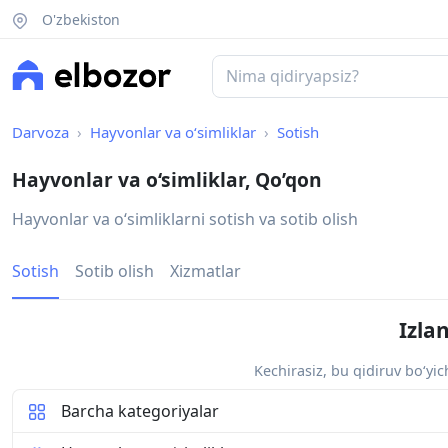
O'zbekiston
Darvoza
Hayvonlar va o‘simliklar
Sotish
Hayvonlar va o‘simliklar, Qo’qon
Hayvonlar va oʻsimliklarni sotish va sotib olish
Sotish
Sotib olish
Xizmatlar
Izla
Kechirasiz, bu qidiruv bo‘yi
Barcha kategoriyalar