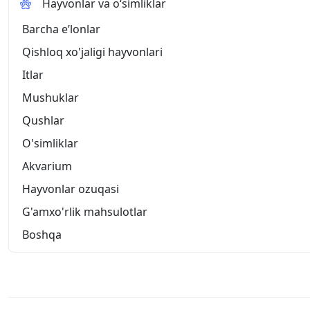
Hayvonlar va o‘simliklar
Barcha eʼlonlar
Qishloq xo'jaligi hayvonlari
Itlar
Mushuklar
Qushlar
O'simliklar
Akvarium
Hayvonlar ozuqasi
G'amxo'rlik mahsulotlar
Boshqa