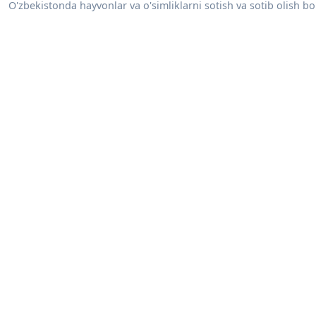
O'zbekistonda hayvonlar va o'simliklarni sotish va sotib olish bo'y