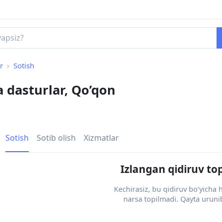
r
Sotish
a dasturlar, Qo’qon
Sotish
Sotib olish
Xizmatlar
Izlangan qidiruv to
Kechirasiz, bu qidiruv bo‘yicha
narsa topilmadi. Qayta urunib