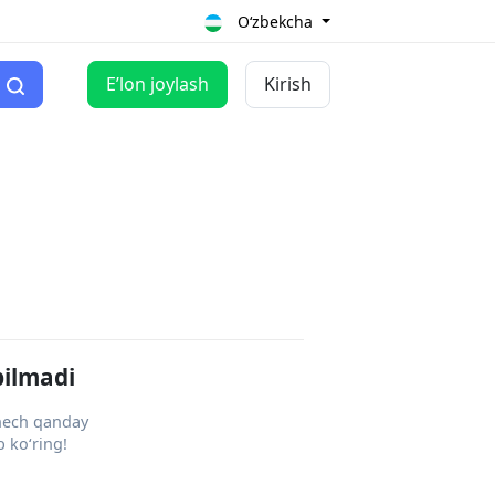
O‘zbekcha
Eʼlon joylash
Kirish
pilmadi
 hech qanday
 ko‘ring!