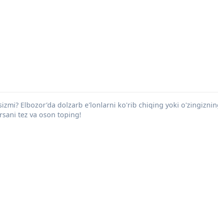
sizmi? Elbozor’da dolzarb e'lonlarni ko'rib chiqing yoki o'zingiznin
arsani tez va oson toping!