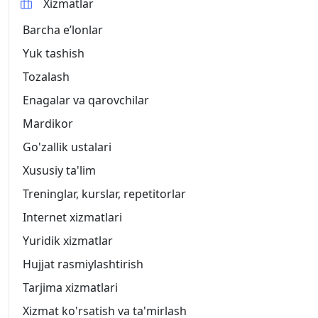
Xizmatlar
Barcha eʼlonlar
Yuk tashish
Tozalash
Enagalar va qarovchilar
Mardikor
Go'zallik ustalari
Xususiy ta'lim
Treninglar, kurslar, repetitorlar
Internet xizmatlari
Yuridik xizmatlar
Hujjat rasmiylashtirish
Tarjima xizmatlari
Xizmat ko'rsatish va ta'mirlash