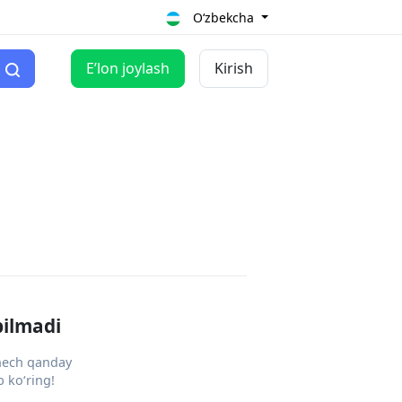
O‘zbekcha
Eʼlon joylash
Kirish
pilmadi
 hech qanday
 ko‘ring!