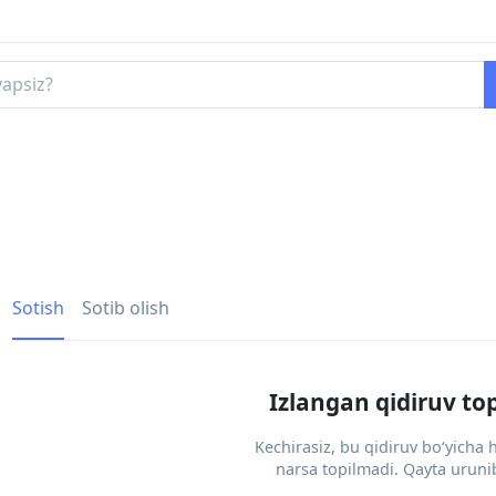
Sotish
Sotib olish
Izlangan qidiruv to
Kechirasiz, bu qidiruv bo‘yicha
narsa topilmadi. Qayta urunib