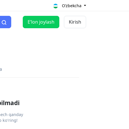
O‘zbekcha
Eʼlon joylash
Kirish
a
pilmadi
 hech qanday
 ko‘ring!