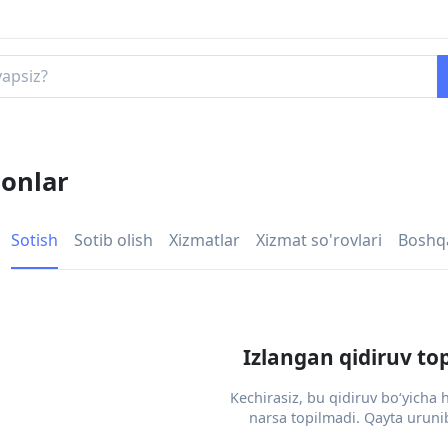
lonlar
Sotish
Sotib olish
Xizmatlar
Xizmat so'rovlari
Boshq
Izlangan qidiruv to
Kechirasiz, bu qidiruv bo‘yicha
narsa topilmadi. Qayta urunib