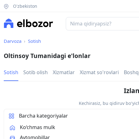
O'zbekiston
Darvoza
Sotish
Oltinsoy Tumanidagi e'lonlar
Sotish
Sotib olish
Xizmatlar
Xizmat so'rovlari
Boshq
Izla
Kechirasiz, bu qidiruv bo‘yi
Barcha kategoriyalar
Ko‘chmas mulk
Avtomobillar