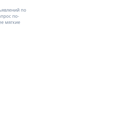
ъявлений по
апрос по-
ее мягкие