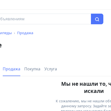
сипеды
Продажа
е
Продажа
Покупка
Услуга
Мы не нашли то, 
искали
К сожалению, мы не нашли об
данному запросу. Задайте з
другому или установите бол