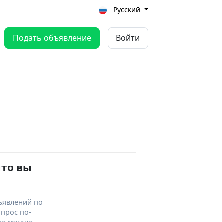
Русский
Подать объявление
Войти
что вы
ъявлений по
апрос по-
ее мягкие