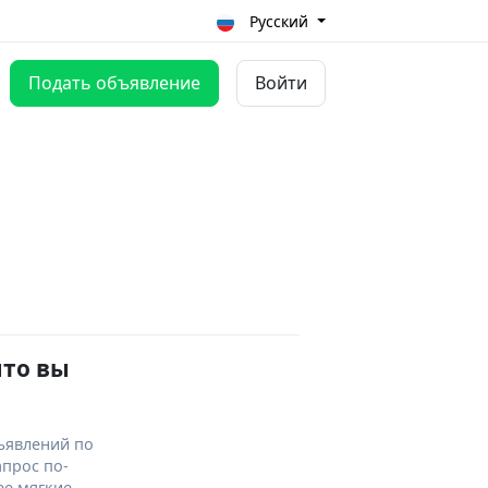
Русский
Подать объявление
Войти
что вы
ъявлений по
апрос по-
ее мягкие