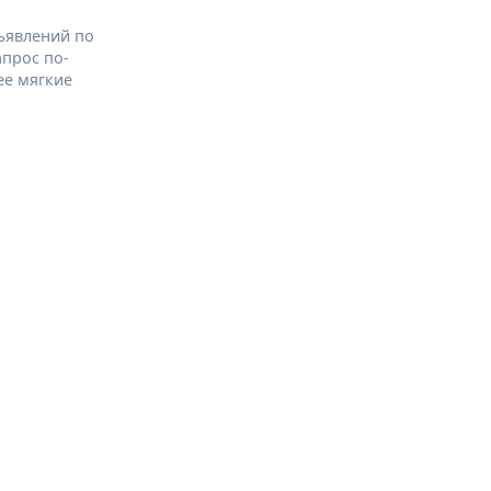
ъявлений по
апрос по-
ее мягкие