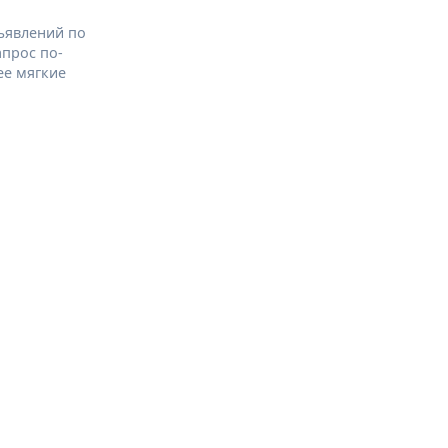
ъявлений по
апрос по-
ее мягкие