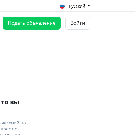
Русский
Подать объявление
Войти
что вы
ъявлений по
апрос по-
ее мягкие