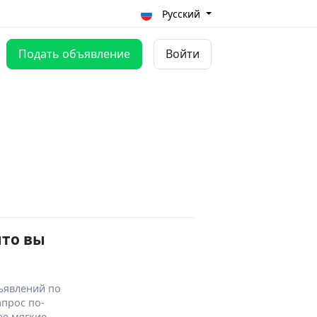
Русский
Подать объявление
Войти
что вы
ъявлений по
апрос по-
ее мягкие