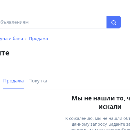
уна и баня
Продажа
нте
Продажа
Покупка
Мы не нашли то, 
искали
К сожалению, мы не нашли об
данному запросу. Задайте з
другому или установите бол