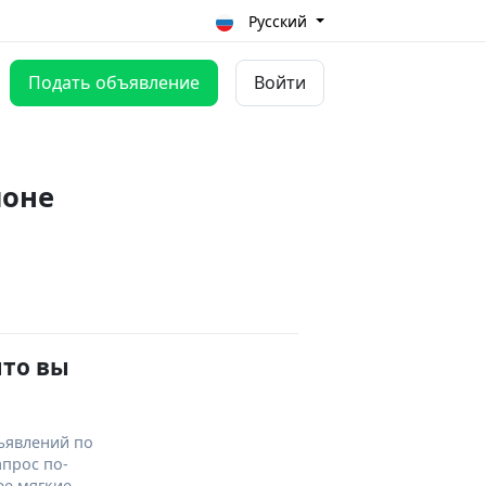
Русский
Подать объявление
Войти
йоне
что вы
ъявлений по
апрос по-
ее мягкие