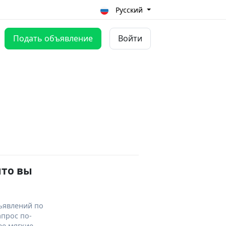
Русский
Подать объявление
Войти
что вы
ъявлений по
апрос по-
ее мягкие