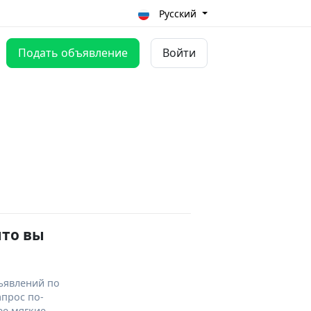
Русский
Подать объявление
Войти
что вы
ъявлений по
апрос по-
ее мягкие