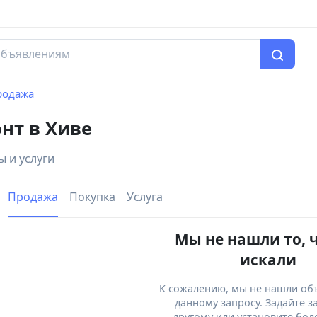
родажа
нт в Хиве
 и услуги
Продажа
Покупка
Услуга
Мы не нашли то, 
искали
К сожалению, мы не нашли об
данному запросу. Задайте з
другому или установите бол