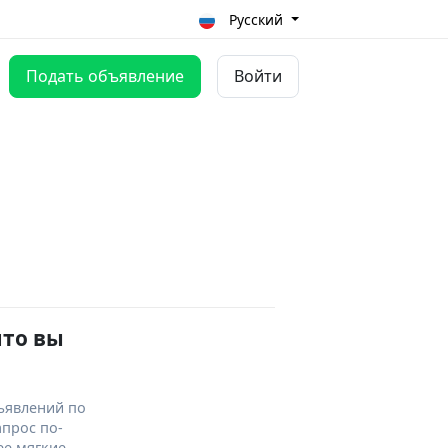
Русский
Подать объявление
Войти
что вы
ъявлений по
апрос по-
ее мягкие