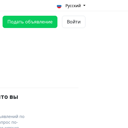
Русский
Подать объявление
Войти
что вы
ъявлений по
апрос по-
ее мягкие