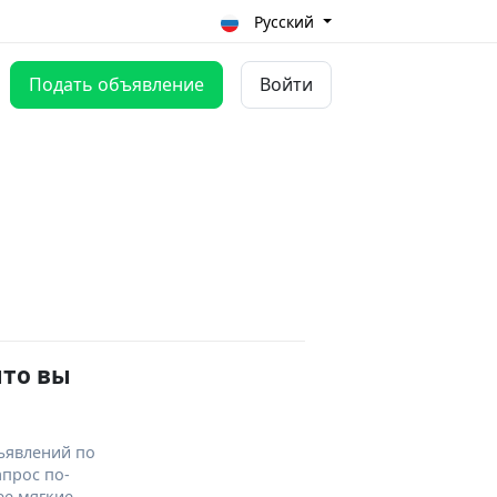
Русский
Подать объявление
Войти
что вы
ъявлений по
апрос по-
ее мягкие