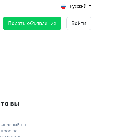
Русский
Подать объявление
Войти
что вы
ъявлений по
апрос по-
ее мягкие