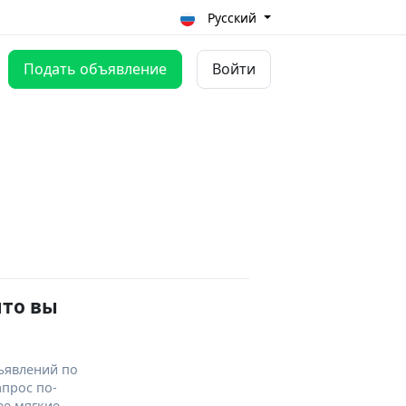
Русский
Подать объявление
Войти
что вы
ъявлений по
апрос по-
ее мягкие