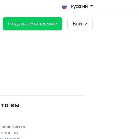
Русский
Подать объявление
Войти
что вы
ъявлений по
апрос по-
ее мягкие