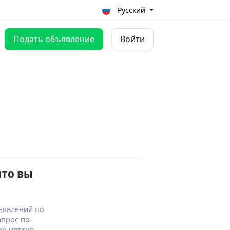
Русский
Подать объявление
Войти
что вы
ъявлений по
апрос по-
ее мягкие