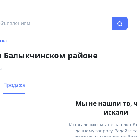
ажа
в Балыкчинском районе
ы
Продажа
Мы не нашли то, 
искали
К сожалению, мы не нашли об
данному запросу. Задайте з
другому или установите бол