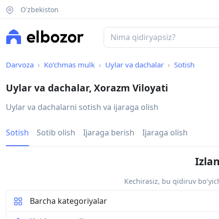
O'zbekiston
Darvoza
Ko‘chmas mulk
Uylar va dachalar
Sotish
Uylar va dachalar, Xorazm Viloyati
Uylar va dachalarni sotish va ijaraga olish
Sotish
Sotib olish
Ijaraga berish
Ijaraga olish
Izla
Kechirasiz, bu qidiruv bo‘yi
Barcha kategoriyalar