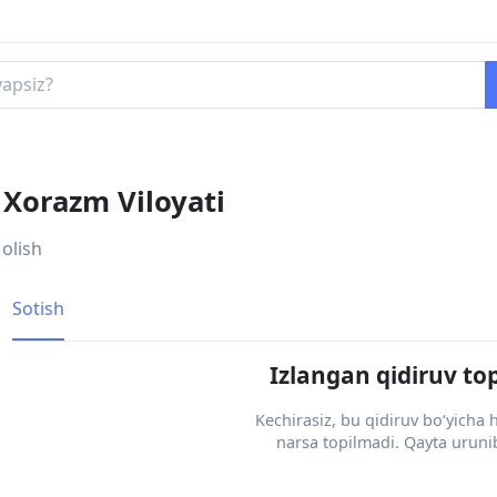
, Xorazm Viloyati
 olish
Sotish
Izlangan qidiruv to
Kechirasiz, bu qidiruv bo‘yicha
narsa topilmadi. Qayta urunib