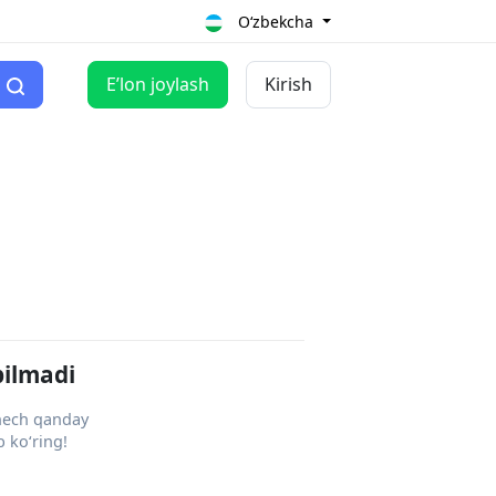
O‘zbekcha
Eʼlon joylash
Kirish
pilmadi
 hech qanday
 ko‘ring!