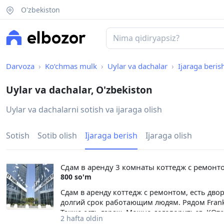
O'zbekiston
Darvoza
Ko‘chmas mulk
Uylar va dachalar
Ijaraga beris
Uylar va dachalar, O'zbekiston
Uylar va dachalarni sotish va ijaraga olish
Sotish
Sotib olish
Ijaraga berish
Ijaraga olish
Сдам в аренду 3 комнаты коттедж с ремонтом
800 so'm
Сдам в аренду коттедж с ремонтом, есть двор
долгий срок работающим людям. Рядом FrankFor
Также есть гараж. Можно договориться. КОт
2 hafta oldin