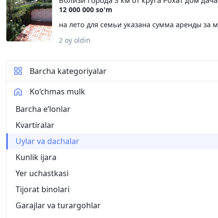
Вблизи города 3 км от круга Рохат дом дача
локацию и видео отправлю в тлгр . пишите н
12 000 000 so'm
на лето для семьи указана сумма аренды за м
2 oy oldin
Barcha kategoriyalar
Ko‘chmas mulk
Barcha eʼlonlar
Kvartiralar
Uylar va dachalar
Kunlik ijara
Yer uchastkasi
Tijorat binolari
Garajlar va turargohlar