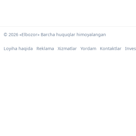
© 2026 «Elbozor» Barcha huquqlar himoyalangan
Loyiha haqida
Reklama
Xizmatlar
Yordam
Kontaktlar
Inves