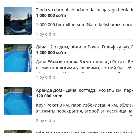
Tinch va dam olish uchun dacha ijaraga berila
1 000 000 so'm
1 000 000 bir millon som Narxi kelishamiz muro
1 oy oldin
Дача - 2 эт дом, вблизи Рохат, Гольф кулуб,
1 200 000 so'm
Дача Вблизи города 3 км от кольца Рохат , Б
всеми городскими условиями, летний бассейн
вблизи реки Чирчик -5 мин от кольца Рохат
1 oy oldin
аккуратная, чистая. Имеется природный газ,в
необходимые условия бытовая техника ТВ 11
Аренда Дом - Дача ,коттедж ,Рохат 3 км, пар
стиральная машинка автомат, газ плита , 2 сп
120 000 so'm
летняя веранда 5 на 6 метров . на веранде ст
веранде, В дом кухня газ плита все необходи
Круг Рохат 3 км, парк Узбекистан 4 км, вблиз
шампуры, барбекю, дрова. Въезд для авто, 
эт, плиты перекрытия, второй эт, лестница на
решётки имеется ночное освещение. Сауна мо
коммуникации, вьезд для авто .двор зелёный,
2 oy oldin
входит, отдельная оплата) . Лестница на вто
имеется сауна, прир газ.водопровод, интерн
сочетании домашнего комфорта и уюта. С со
неделю, можно на короткий период, цены д