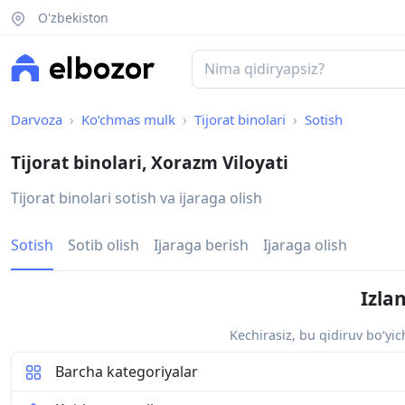
O'zbekiston
Darvoza
Ko‘chmas mulk
Tijorat binolari
Sotish
Tijorat binolari, Xorazm Viloyati
Tijorat binolari sotish va ijaraga olish
Sotish
Sotib olish
Ijaraga berish
Ijaraga olish
Izla
Kechirasiz, bu qidiruv bo‘yi
Barcha kategoriyalar