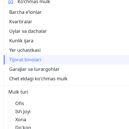
Ko‘chmas mulk
Barcha eʼlonlar
Kvartiralar
Uylar va dachalar
Kunlik ijara
Yer uchastkasi
Tijorat binolari
Garajlar va turargohlar
Chet eldagi ko'chmas mulk
Mulk turi
Ofis
Ish joyi
Xona
Do'kon