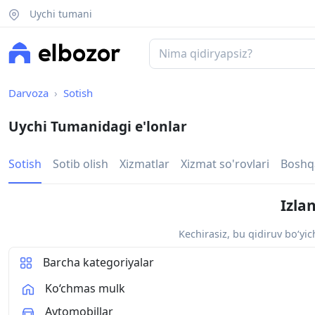
Uychi tumani
Darvoza
Sotish
Uychi Tumanidagi e'lonlar
Sotish
Sotib olish
Xizmatlar
Xizmat so'rovlari
Boshq
Izla
Kechirasiz, bu qidiruv bo‘yi
Barcha kategoriyalar
Ko‘chmas mulk
Avtomobillar