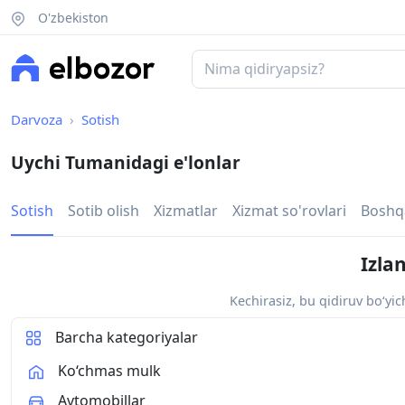
O'zbekiston
Darvoza
Sotish
Uychi Tumanidagi e'lonlar
Sotish
Sotib olish
Xizmatlar
Xizmat so'rovlari
Boshq
Izla
Kechirasiz, bu qidiruv bo‘yi
Barcha kategoriyalar
Ko‘chmas mulk
Avtomobillar