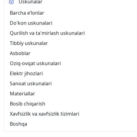
Uskunalar
Barcha eʼlonlar
Do'kon uskunalari
Qurilish va ta'mirlash uskunalari
Tibbiy uskunalar
Asboblar
Oziq-ovqat uskunalari
Elektr jihozlari
Sanoat uskunalari
Materiallar
Bosib chiqarish
Xavfsizlik va xavfsizlik tizimlari
Boshqa