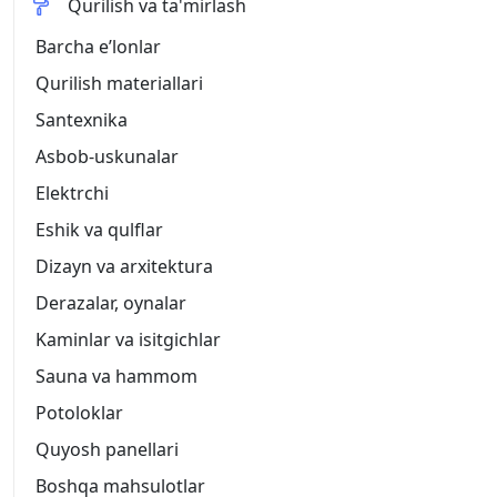
Qurilish va ta'mirlash
Barcha eʼlonlar
Qurilish materiallari
Santexnika
Asbob-uskunalar
Elektrchi
Eshik va qulflar
Dizayn va arxitektura
Derazalar, oynalar
Kaminlar va isitgichlar
Sauna va hammom
Potoloklar
Quyosh panellari
Boshqa mahsulotlar