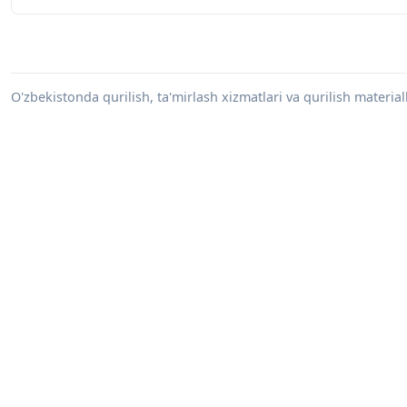
O'zbekistonda qurilish, ta'mirlash xizmatlari va qurilish materiall