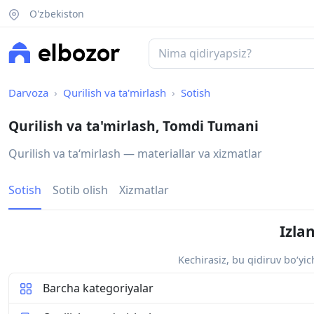
O'zbekiston
Darvoza
Qurilish va ta'mirlash
Sotish
Qurilish va ta'mirlash, Tomdi Tumani
Qurilish va taʻmirlash — materiallar va xizmatlar
Sotish
Sotib olish
Xizmatlar
Izla
Kechirasiz, bu qidiruv bo‘yi
Barcha kategoriyalar